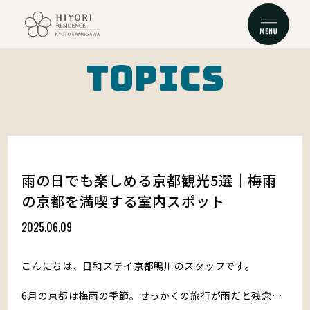
TOPICS
TOP
TOURIST MAP
トップに戻る
周辺ガイド
CONCEPT
TOPICS
コンセプト
お知らせ
ROOM
ACCESS
ルーム
アクセス
雨の日でも楽しめる京都観光5選｜梅雨
BREAKFAST
FAQ
の京都を満喫する室内スポット
朝食
よくある質問
2025.06.09
SERVICE
CONTACT
サービス
お問い合わせ
こんにちは、日和ステイ京都鴨川のスタッフです。
予約する
6月の京都は梅雨の季節。せっかくの旅行が雨だと残念…