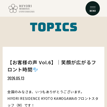
TOPICS
TOP
TOURIST MAP
トップに戻る
周辺ガイド
CONCEPT
TOPICS
コンセプト
お知らせ
ROOM
ACCESS
ルーム
アクセス
【お客様の声 Vol.6】｜笑顔が広がるフ
BREAKFAST
FAQ
ロント時間
朝食
よくある質問
2026.05.13
SERVICE
CONTACT
サービス
お問い合わせ
全国のみなさま、いつもありがとうございます。
HIYORI RESIDENCE KYOTO KAMOGAWAのフロントスタ
予約する
ッフ（M）です！